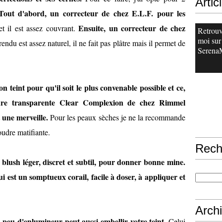
Artic
Tout d'abord, un correcteur de chez E.L.F. pour les
Ensuite, un correcteur de chez
t il est assez couvrant.
Retrouv
moi sur
endu est assez naturel, il ne fait pas plâtre mais il permet de
SerenaM
n teint pour qu'il soit le plus convenable possible et ce,
dre transparente Clear Complexion de chez Rimmel
 une merveille.
Pour les peaux sèches je ne la recommande
oudre matifiante.
Rech
n blush léger, discret et subtil, pour donner bonne mine.
est un somptueux corail, facile à doser, à appliquer et
Arch
n peu d'enlumineur peut aussi embellir votre teint.
Celui