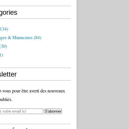
gories
134)
ages & Manucures
(84)
(30)
1)
letter
vous pour être averti des nouveaux
publiés.