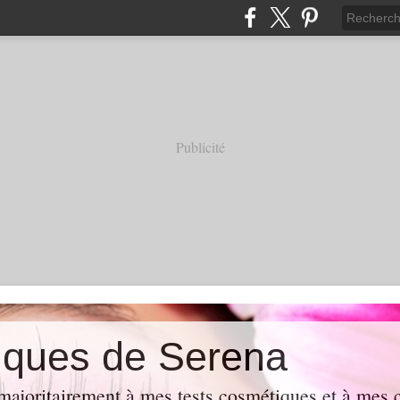
Publicité
iques de Serena
majoritairement à mes tests cosmétiques et à mes