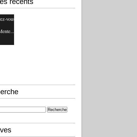
les récents
ez-vous
ente....
erche
ives