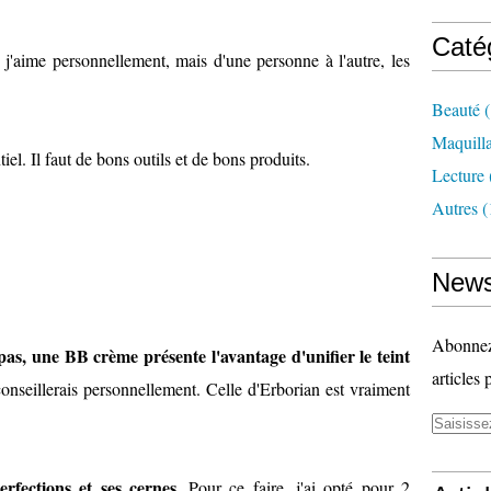
Caté
'aime personnellement, mais d'une personne à l'autre, les
Beauté
(
Maquill
tiel. Il faut de bons outils et de bons produits.
Lecture
Autres
(
News
Abonnez-
as, une BB crème présente l'avantage d'unifier le teint
articles 
onseillerais personnellement. Celle d'Erborian est vraiment
erfections et ses cernes.
Pour ce faire, j'ai opté pour 2